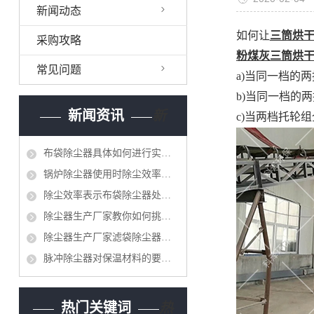
新闻动态
如何让
三筒烘
采购攻略
粉煤灰三筒烘
常见问题
a)当同一档的
b)当同一档的
新闻资讯
新
c)当两档托轮
布袋除尘器具体如何进行实地安装呢?
锅炉除尘器使用时除尘效率差,你应该做什么呢
除尘效率表示布袋除尘器处理含尘气体能力的好坏
除尘器生产厂家教你如何挑选脉冲单机除尘器
除尘器生产厂家滤袋除尘器在运转前准备工作
脉冲除尘器对保温材料的要求和保温方法
热门关键词
热