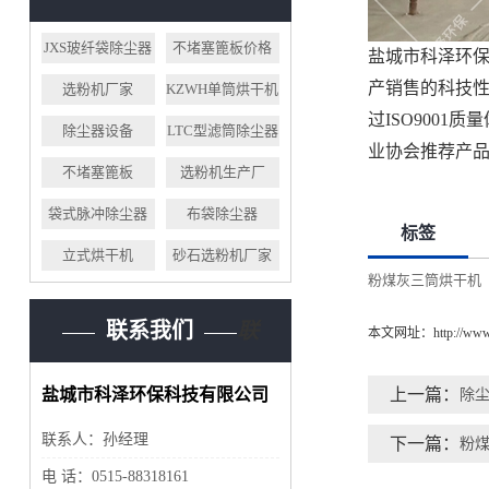
JXS玻纤袋除尘器
不堵塞篦板价格
盐城市科泽环保
产销售的科技
选粉机厂家
KZWH单筒烘干机
过ISO900
除尘器设备
LTC型滤筒除尘器
业协会推荐产品
不堵塞篦板
选粉机生产厂
袋式脉冲除尘器
布袋除尘器
标签
立式烘干机
砂石选粉机厂家
粉煤灰三筒烘干机
联系我们
联
本文网址：
http://ww
盐城市科泽环保科技有限公司
上一篇：
除
联系人：孙经理
下一篇：
粉
电 话：0515-88318161