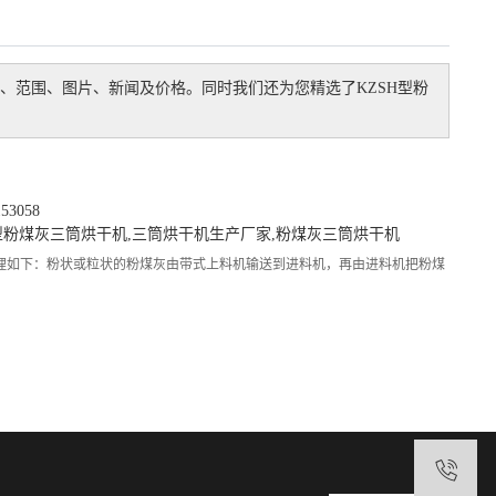
、范围、图片、新闻及价格。同时我们还为您精选了
KZSH型粉
3058
H型粉煤灰三筒烘干机
,
三筒烘干机生产厂家
,
粉煤灰三筒烘干机
原理如下：粉状或粒状的粉煤灰由带式上料机输送到进料机，再由进料机把粉煤
1
1