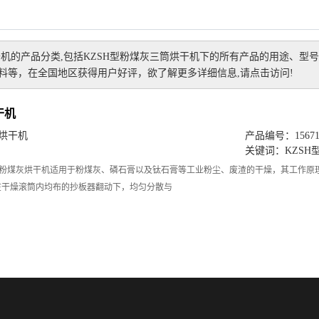
干机
的产品分类,包括
KZSH型粉煤灰三筒烘干机
下的所有产品的用途、型号
料等，在全国地区获得用户好评，欲了解更多详细信息,请点击访问!
干机
筒烘干机
产品编号：156715
关键词：
KZS
述粉煤灰烘干机适用于粉煤灰、磷石膏以及钛石膏等工业粉尘、废渣的干燥，其工作
在干燥滚筒内均布的抄板器翻动下，均匀分散与