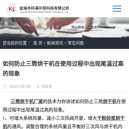
您当前的位置 ：
首 页
>
新闻资讯
>
常见问题
如何防止三筒烘干机在使用过程中出现尾温过高
的现象
2020-06-26
594次
三筒烘干机厂家
的技术为你讲述如何防止三简
烘干机
在使
用过程中出现尾温过高的现象。
1、可增大系统风量，减小三次风阀开度，增大
干粉砂浆烘干
机
的通风。调整合理的系统风量且平衡好三次风与烘干机内