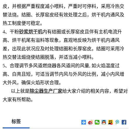
皮，并根据严重程度减小喂料，严重时可停料，采用冷热交
替法烧。结圈、长厚窑皮经有效处理之后，烘干机内通风及
热工制度便可稳定。
4、干粉
砂浆烘干机
内有结圈或长厚窑皮且伴有主机电流升
高、烘干机尾有溢料等现象，直观地反映为烘干机内通风
差，出现此状况应及时处理结圈和长厚窑皮。结圈可采用冷
热交替法煅烧使结圈脱落，并适当减小喂料。
5、合理调节多风道燃烧器各风道间的风量, 如火焰温度过
高、白亮且短，可适当调节内风与外风的比例，减小内风增
大外风，确保火焰形状合理。
以上就是
除尘器生产厂家
给大家介绍的相关内容，希望对
大家有所帮助。
标签