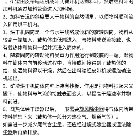
1、矿渣由皮带输送机或斗式提升机送到料斗，然后经料斗的
加料机通过加料管道进入加料端。
2、加料管道的斜度要大于物料的自然倾角，以便物料顺利流
入矿用烘干机内。
3、烘干机圆筒是一个与水平线略成倾斜的旋转圆筒。物料从
较高一端加入，载热体由低端进入，与物料成逆流接触，也
有载热体和物料一起并流进入筒体的。
4、随着圆筒的转动物料受重力作用运行到较底的一端。湿物
料在筒体内向前移动过程中，直接或间接得到了载热体的
给，使湿物料得以干燥，然后在出料端经皮带机或螺旋输送
机送出。
5、矿渣烘干机筒体内壁上装有抄板，作用是把物料抄起来又
撒下，使物料与气流的接触表面变大，以提高干燥速率并物
料前进。
6、载热体经干燥器以后，一般需要
旋风除尘器
将气体内所带
物料捕集下来（载热体一般分为热空气、烟道气等）。
如需进一步减少尾气含尘量，还应经过
袋式除尘器
或湿法
除
尘器
后再放排放。