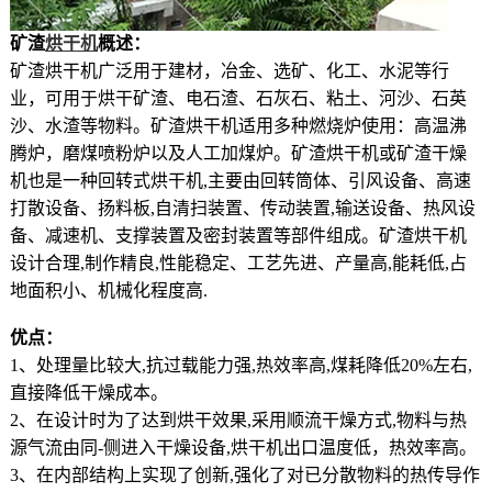
矿渣
烘干机
概述：
矿渣烘干机广泛用于建材，冶金、选矿、化工、水泥等行
业，可用于烘干矿渣、电石渣、石灰石、粘土、河沙、石英
沙、水渣等物料。矿渣烘干机适用多种燃烧炉使用：高温沸
腾炉，磨煤喷粉炉以及人工加煤炉。矿渣烘干机或矿渣干燥
机也是一种回转式烘干机,主要由回转筒体、引风设备、高速
打散设备、扬料板,自清扫装置、传动装置,输送设备、热风设
备、减速机、支撑装置及密封装置等部件组成。矿渣烘干机
设计合理,制作精良,性能稳定、工艺先进、产量高,能耗低,占
地面积小、机械化程度高.
优点：
1、处理量比较大,抗过载能力强,热效率高,煤耗降低20%左右,
直接降低干燥成本。
2、在设计时为了达到烘干效果,采用顺流干燥方式,物料与热
源气流由同-侧进入干燥设备,烘干机出口温度低，热效率高。
3、在内部结构上实现了创新,强化了对已分散物料的热传导作